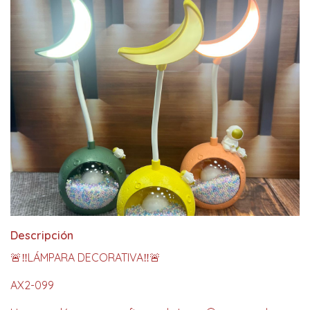
Descripción
🚨‼️LÁMPARA DECORATIVA‼️🚨
AX2-099