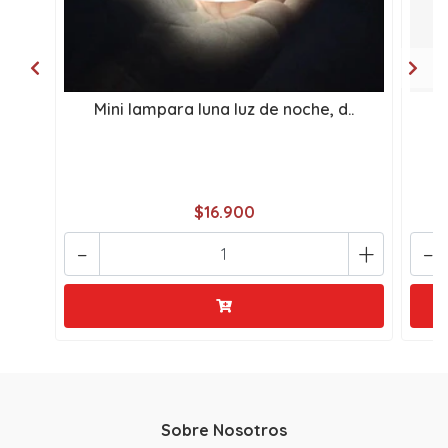
Mini lampara luna luz de noche, d..
l
$16.900
-
+
-
Sobre Nosotros