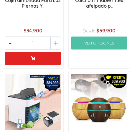
Cojin almohada Para Las
Colchon inflable intex
Piernas Y..
afelpado p..
$34.900
$59.900
Desde
-
+
VER OPCIONES