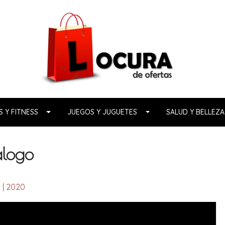
 Y FITNESS
JUEGOS Y JUGUETES
SALUD Y BELLEZA
alogo
9 | 2020