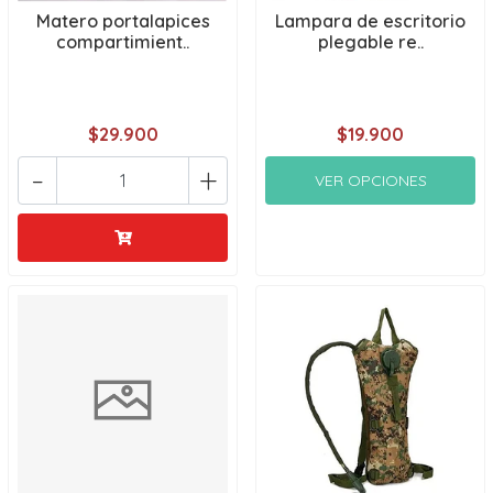
Matero portalapices
Lampara de escritorio
compartimient..
plegable re..
$29.900
$19.900
-
+
VER OPCIONES