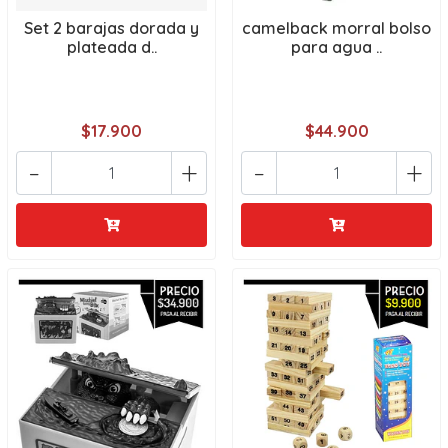
Set 2 barajas dorada y
camelback morral bolso
plateada d..
para agua ..
$17.900
$44.900
-
+
-
+