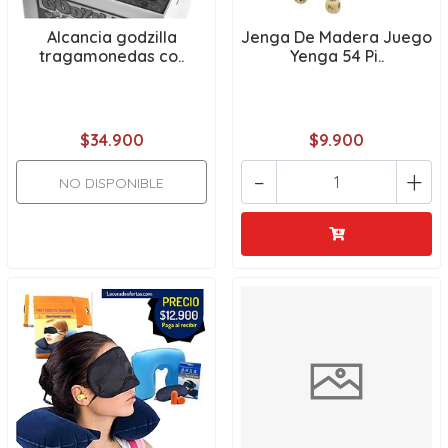
Alcancia godzilla
Jenga De Madera Juego
tragamonedas co..
Yenga 54 Pi..
$34.900
$9.900
-
+
NO DISPONIBLE