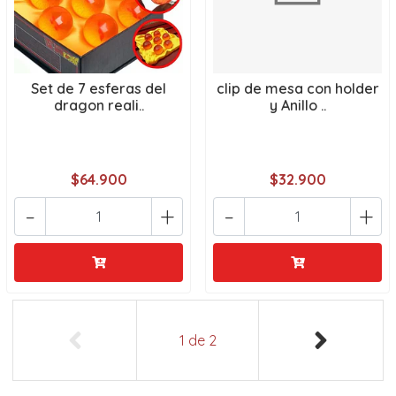
Set de 7 esferas del
clip de mesa con holder
dragon reali..
y Anillo ..
$64.900
$32.900
-
+
-
+
1
de
2