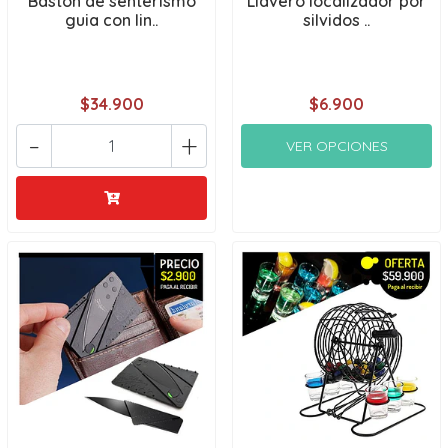
Baston de senterismo
Llavero localizador por
guia con lin..
silvidos ..
$34.900
$6.900
-
+
VER OPCIONES