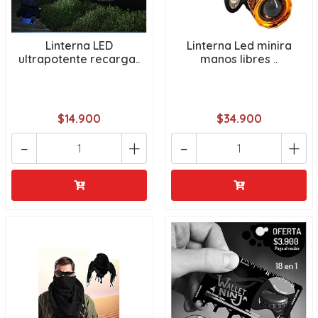
Linterna LED
Linterna Led minira
ultrapotente recarga..
manos libres ..
$14.900
$34.900
-
+
-
+