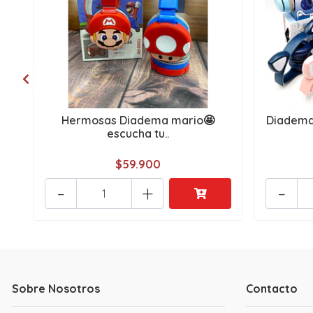
Hermosas Diadema mario🤩
Diadema 
escucha tu..
$59.900
-
+
-
Sobre Nosotros
Contacto