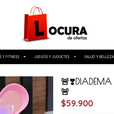
 Y FITNESS
JUEGOS Y JUGUETES
SALUD Y BELLEZA
🚨❣️DIADEMA 
🚨
$59.900