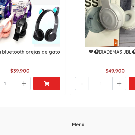
bluetooth orejas de gato
💙🎧DIADEMAS JBL
..
$39.900
$49.900
+
-
+
Menú