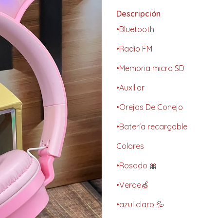
Descripción
•Bluetooth
•Radio FM
•Memoria micro SD
•Auxiliar
•Orejas De Conejo
•Batería recargable
Colores
•Rosado 🎀
•Verde🍏
•azul claro 💦