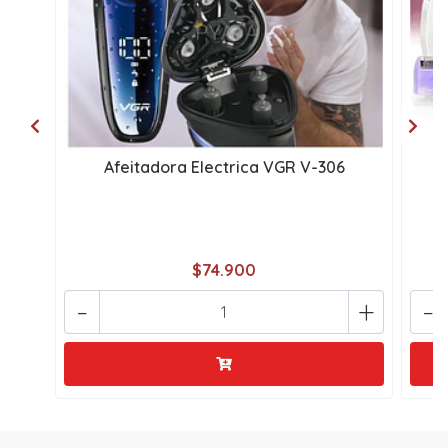
Afeitadora Electrica VGR V-306
de
$74.900
-
+
-