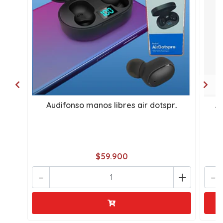
Audifonso manos libres air dotspr..
Au
$59.900
-
+
-