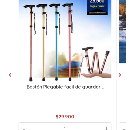
Bastón Plegable facil de guardar ..
L
$29.900
-
+
-