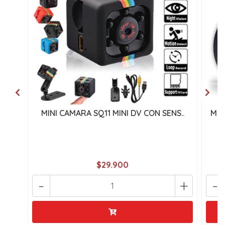
MINI CAMARA SQ11 MINI DV CON SENS..
MIN
$29.900
-
+
-