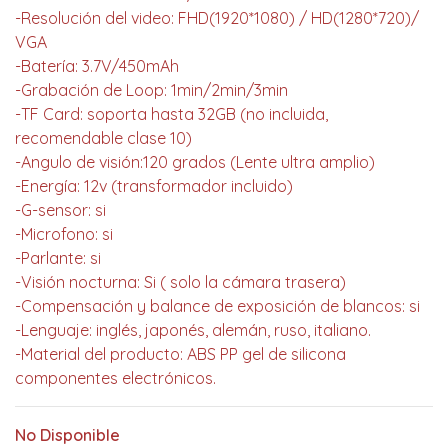
-Resolución del video: FHD(1920*1080) / HD(1280*720)/
VGA
-Batería: 3.7V/450mAh
-Grabación de Loop: 1min/2min/3min
-TF Card: soporta hasta 32GB (no incluida,
recomendable clase 10)
-Angulo de visión:120 grados (Lente ultra amplio)
-Energía: 12v (transformador incluido)
-G-sensor: si
-Microfono: si
-Parlante: si
-Visión nocturna: Si ( solo la cámara trasera)
-Compensación y balance de exposición de blancos: si
-Lenguaje: inglés, japonés, alemán, ruso, italiano.
-Material del producto: ABS PP gel de silicona
componentes electrónicos.
No Disponible