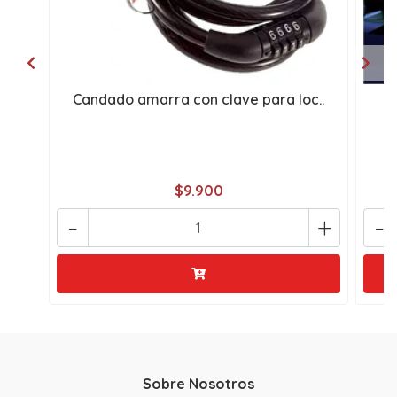
Candado amarra con clave para loc..
T
$9.900
-
+
-
Sobre Nosotros