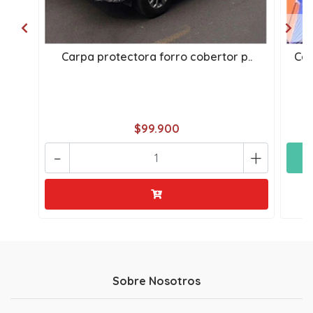
Carpa protectora forro cobertor p..
Car
$99.900
-
+
Sobre Nosotros