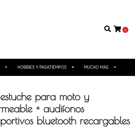
0
HOBBIES Y PASATIEMPOS
MUCHO MAS
estuche para moto y
ermeable + audifonos
portivos bluetooth recargables