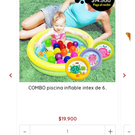
COMBO piscina inflable intex de 6..
S
$19.900
-
+
-