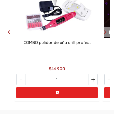
COMBO pulidor de uña drill profes..
C
$44.900
-
+
-