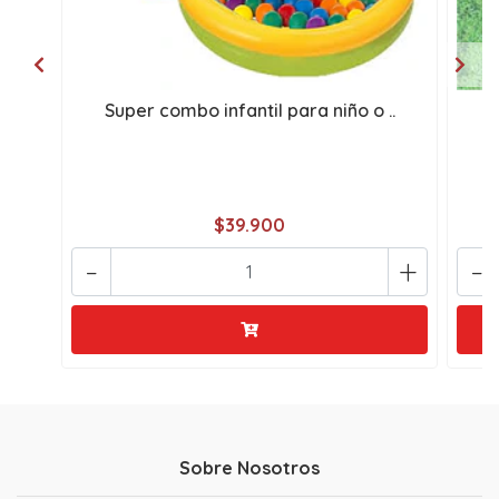
Super combo infantil para niño o ..
C
$39.900
-
+
-
Sobre Nosotros