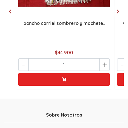
poncho carriel sombrero y machete..
Co
$44.900
-
+
-
Sobre Nosotros