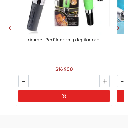
trimmer Perfiladora y depiladora ..
D
$16.900
-
+
-