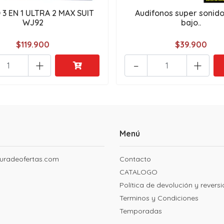
3 EN 1 ULTRA 2 MAX SUIT
Audifonos super sonido
WJ92
bajo..
$119.900
$39.900
+
-
+
Menú
uradeofertas.com
Contacto
CATALOGO
Política de devolución y revers
Terminos y Condiciones
Temporadas