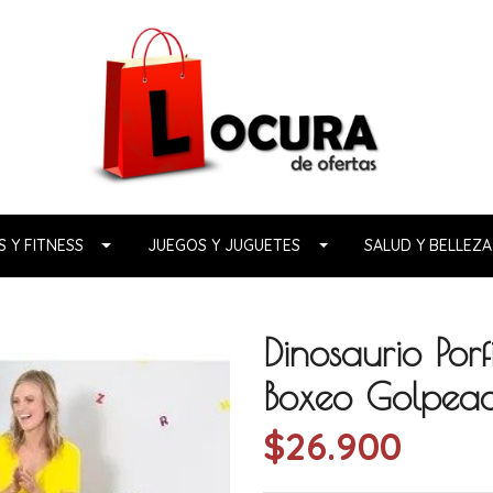
 Y FITNESS
JUEGOS Y JUGUETES
SALUD Y BELLEZA
Dinosaurio Por
Boxeo Golpea
$26.900