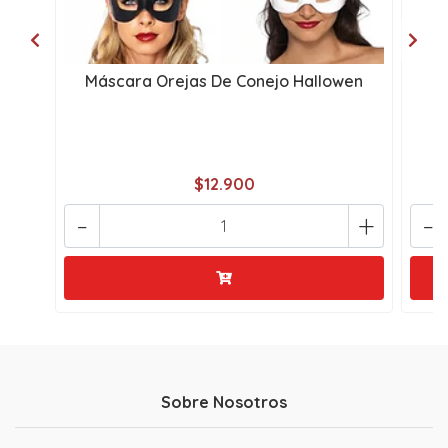
Máscara Orejas De Conejo Hallowen
O
$12.900
-
+
-
Sobre Nosotros