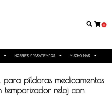
0
HOBBIES Y PASATIEMPOS
MUCHO MAS
il para píldoras medicamentos
n temporizador reloj con