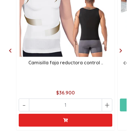
Camisilla faja reductora control ..
cop
$36.900
-
+