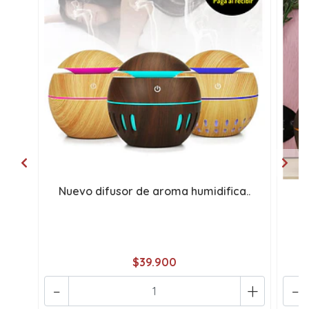
Nuevo difusor de aroma humidifica..
H
$39.900
-
+
-