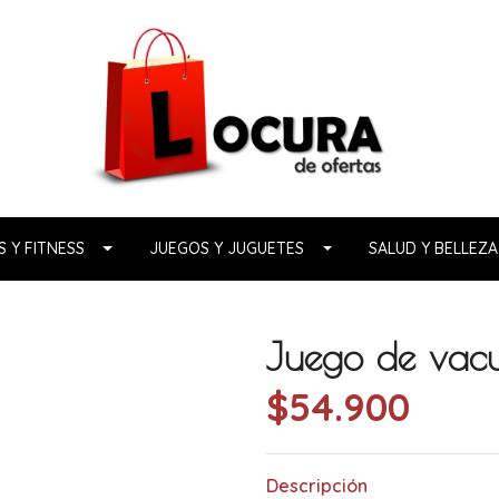
 Y FITNESS
JUEGOS Y JUGUETES
SALUD Y BELLEZA
Juego de vacu
$54.900
Descripción