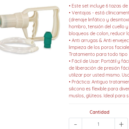
• Este set incluye 6 tazas 
• Ventajas - está clínicamen
(drenaje linfático y desintoxi
hombro, tensión del cuello y d
bloqueos de colon, reducir l
• Anti arrugas & Anti envejec
limpieza de los poros facial
Tratamiento para todo tipo d
• Fácil de Usar: Portátil y f
de liberación de presión fác
utilizar por usted mismo. U
• Práctica: Antiguo tratamie
silicona es flexible para d
muslos, glúteos. Ideal para 
Cantidad
-
+