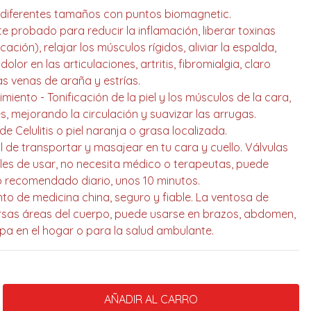
de diferentes tamaños con puntos biomagnetic.
te probado para reducir la inflamación, liberar toxinas
cación), relajar los músculos rígidos, aliviar la espalda,
olor en las articulaciones, artritis, fibromialgia, claro
as venas de araña y estrías.
imiento - Tonificación de la piel y los músculos de la cara,
es, mejorando la circulación y suavizar las arrugas.
e Celulitis o piel naranja o grasa localizada.
ácil de transportar y masajear en tu cara y cuello. Válvulas
iles de usar, no necesita médico o terapeutas, puede
so recomendado diario, unos 10 minutos.
nto de medicina china, seguro y fiable. La ventosa de
iversas áreas del cuerpo, puede usarse en brazos, abdomen,
spa en el hogar o para la salud ambulante.