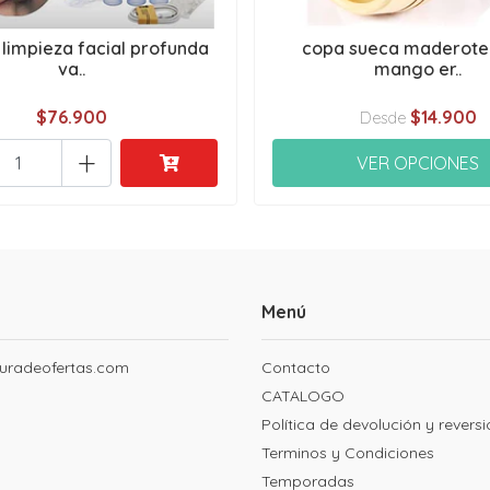
impieza facial profunda
copa sueca maderote
va..
mango er..
$76.900
$14.900
Desde
+
VER OPCIONES
Menú
uradeofertas.com
Contacto
CATALOGO
Política de devolución y revers
Terminos y Condiciones
Temporadas