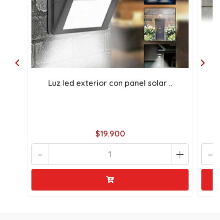
Luz led exterior con panel solar ..
l
$19.900
-
+
-