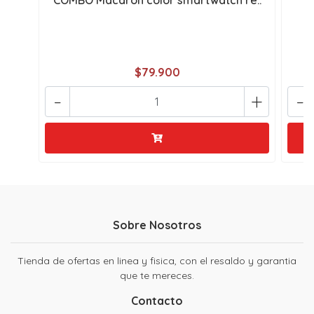
COMBO Macaron color smartwatch re..
CO
$79.900
-
+
-
Sobre Nosotros
Tienda de ofertas en linea y fisica, con el resaldo y garantia
que te mereces.
Contacto