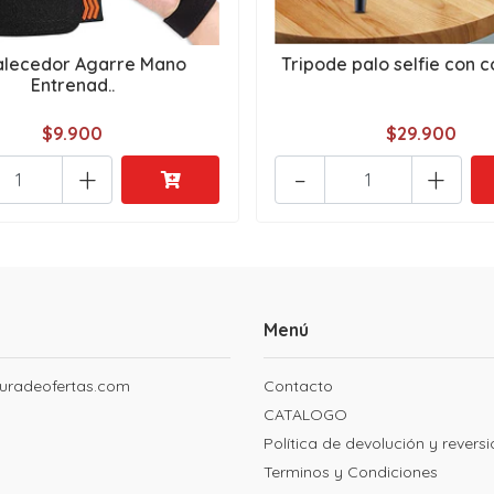
alecedor Agarre Mano
Tripode palo selfie con co
Entrenad..
$9.900
$29.900
+
-
+
Menú
uradeofertas.com
Contacto
CATALOGO
Política de devolución y revers
Terminos y Condiciones