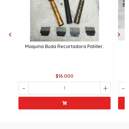
Maquina Buda Recortadora Patiller..
M
$16.000
-
+
-