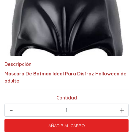
Descripción
Mascara De Batman Ideal Para Disfraz Halloween de
adulto
Cantidad
-
+