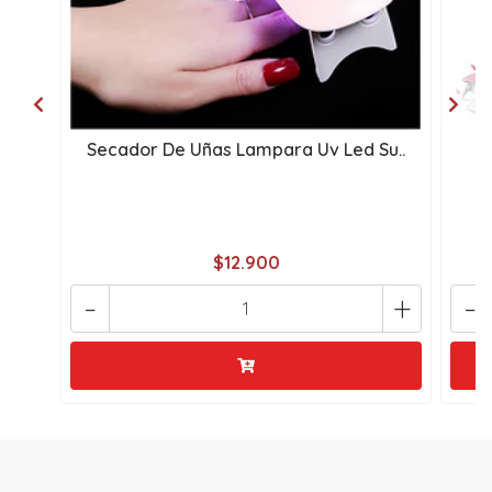
Secador De Uñas Lampara Uv Led Su..
C
$12.900
-
+
-