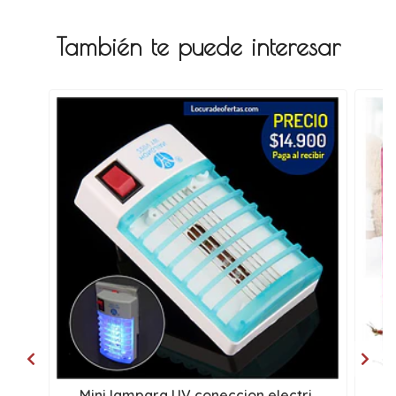
También te puede interesar
Mini lampara UV coneccion electri..
M