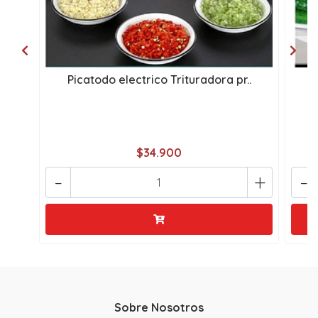
Picatodo electrico Trituradora pr..
M
$34.900
-
+
-
Sobre Nosotros