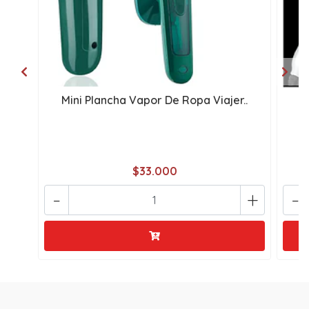
Mini Plancha Vapor De Ropa Viajer..
P
$33.000
-
+
-