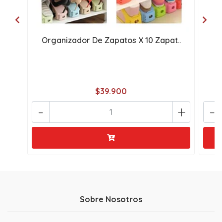
Organizador De Zapatos X 10 Zapat..
o
$39.900
-
+
-
Sobre Nosotros