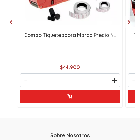
Combo Tiqueteadora Marca Precio N..
Ti
$44.900
-
+
-
Sobre Nosotros