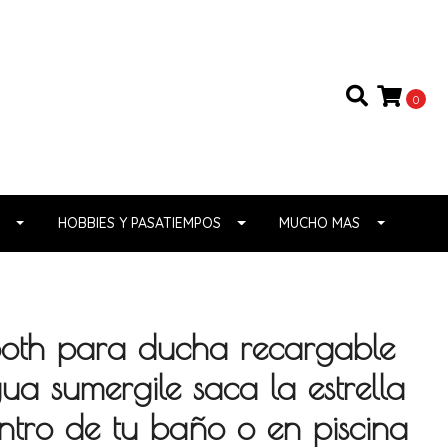
0
HOBBIES Y PASATIEMPOS
MUCHO MAS
tooth para ducha recargable
gua sumergile saca la estrella
ntro de tu baño o en piscina