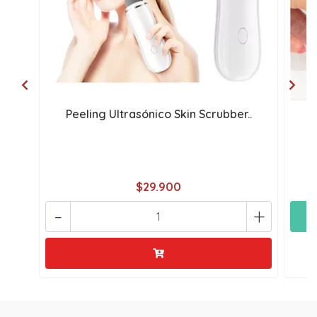
Peeling Ultrasónico Skin Scrubber..
M
$29.900
-
+