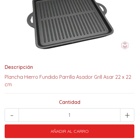
Descripción
Plancha Hierro Fundido Parrilla Asador Grill Asar 22 x 22
cm
Cantidad
-
+