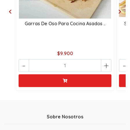
Garras De Oso Para Cocina Asados ..
Sa
$9.900
-
+
-
Sobre Nosotros