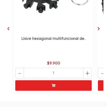
Llave hexagonal multifuncional de..
G
$9.900
-
+
-