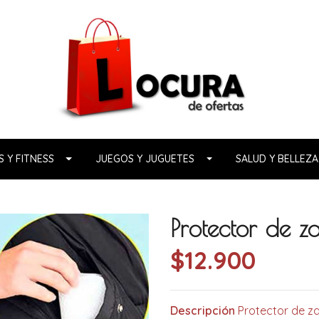
 Y FITNESS
JUEGOS Y JUGUETES
SALUD Y BELLEZA
Protector de za
$12.900
Descripción
Protector de zap