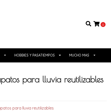
0
HOBBIES Y PASATIEMPOS
MUCHO MAS
patos para lluvia reutilizables
atos para lluvia reutilizables