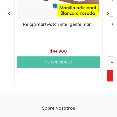
Reloj Smartwatch inteligente mani..
CO
$44.900
-
VER OPCIONES
Sobre Nosotros