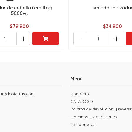
or de cabello remiltog
secador + rizado
5000w..
$79.900
$34.900
+
-
+
Menú
uradeofertas.com
Contacto
CATALOGO
Política de devolución y revers
Terminos y Condiciones
Temporadas