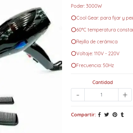
Poder: 3000W
⭕Cool Gear: para fijar y pe
⭕60°C temperatura consta
⭕Rejilla de cerámica
⭕Voltaje: 110V - 220V
⭕Frecuencia: 50Hz
Cantidad
-
+
Compartir: