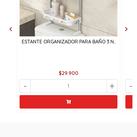
ESTANTE ORGANIZADOR PARA BAÑO 3 N..
O
$29.900
-
+
-