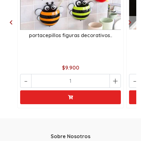
portacepillos figuras decorativos..
P
$9.900
-
+
-
Sobre Nosotros