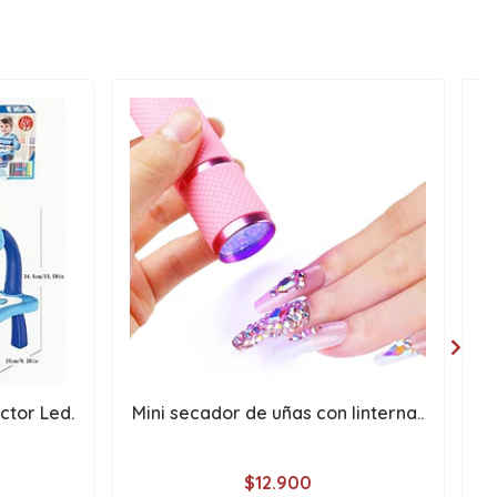
ctor Led.
Mini secador de uñas con linterna..
C
$12.900