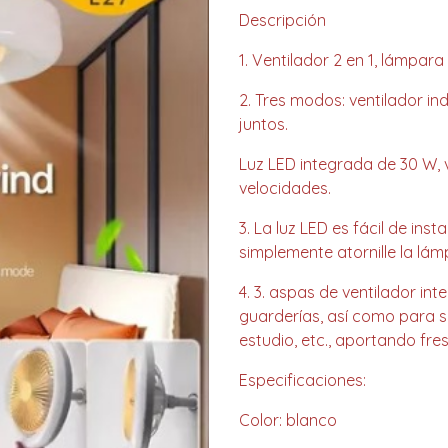
Descripción
1. Ventilador 2 en 1, lámpara
2. Tres modos: ventilador i
juntos.
Luz LED integrada de 30 W, v
velocidades.
3. La luz LED es fácil de insta
simplemente atornille la lá
4. 3. aspas de ventilador in
guarderías, así como para sa
estudio, etc., aportando fre
Especificaciones:
Color: blanco