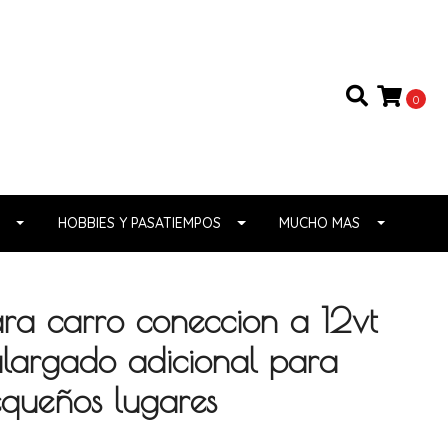
0
HOBBIES Y PASATIEMPOS
MUCHO MAS
ra carro coneccion a 12vt
largado adicional para
equeños lugares