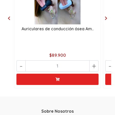
Auriculares de conducción ósea Am..
A
$89.900
-
+
-
Sobre Nosotros