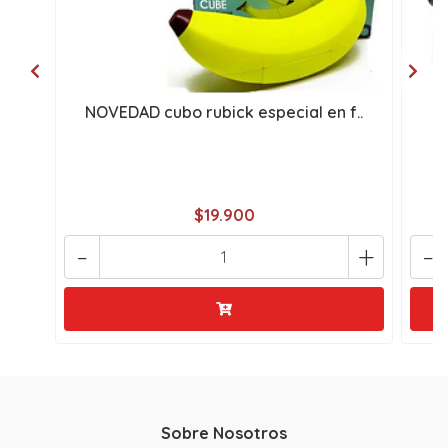
NOVEDAD cubo rubick especial en f..
P
$19.900
-
+
-
Sobre Nosotros