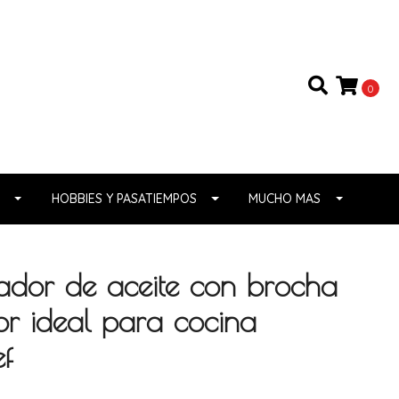
0
HOBBIES Y PASATIEMPOS
MUCHO MAS
sador de aceite con brocha
or ideal para cocina
ef