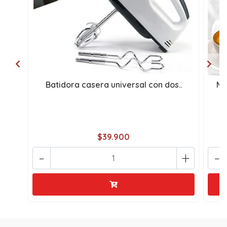
Batidora casera universal con dos..
Me
$39.900
-
+
-