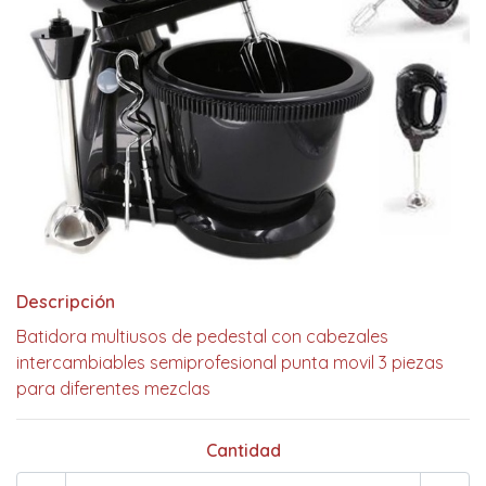
Descripción
Batidora multiusos de pedestal con cabezales
intercambiables semiprofesional punta movil 3 piezas
para diferentes mezclas
Cantidad